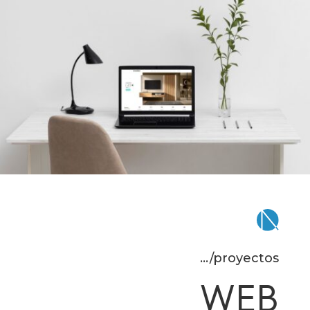
.../proyectos
WEB