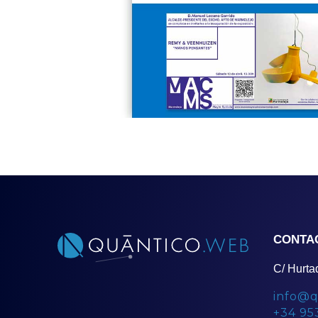
CONTA
C/ Hurta
info@q
+34 95