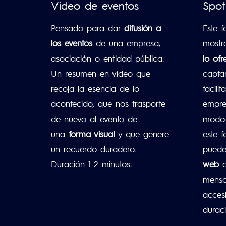
Video de eventos
Spot
Pensado para dar
difusión a
Este 
los eventos
de una empresa,
mostr
asociación o entidad pública.
lo ofr
Un resumen en vídeo que
captar
recoja la esencia de lo
facili
acontecido, que nos trasporte
empre
de nuevo al evento de
modo 
una
forma visual
y que genere
este 
un recuerdo duradero.
pued
Duración 1-2 minutos.
web
o
mensaj
acces
durac