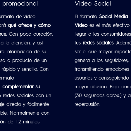
 promocional
Video Social
formato de vídeo
El formato
Social Media
ará
qué ofrece y cómo
Vídeo
es el más efectivo
ece
. Con poca duración,
llegar a los consumidore
á la atención, y así
tus
redes sociales
. Adem
tará información de su
ser el que mayor impact
sa o producto de un
genera a los seguidores,
rápido y sencillo. Con
transmitiendo emociones 
formato
usuarios y conseguiendo
e
complementar su
mayor difusión. Baja dur
 redes sociales con un
(30 segundos aprox.) y a
e directo y fácilmente
repercusión.
ible. Normalmente con
ión de 1-2 minutos.