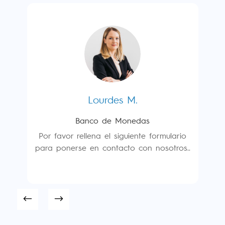
io
s..
Lourdes M.
Banco de Monedas
P
pa
Por favor rellena el siguiente formulario
para ponerse en contacto con nosotros..