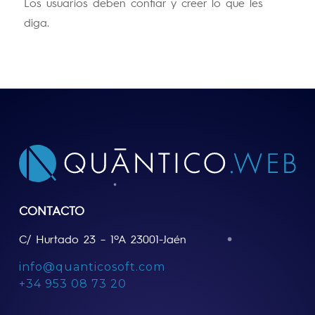
Los usuarios deben confiar y creer lo que les
diga.
CONTACTO
C/ Hurtado 23 – 1ºA 23001-Jaén
info@quanticosoft.com
+34 953 08 73 20