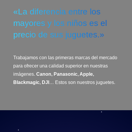
«La diferencia entre los
mayores y los niños es el
precio de sus juguetes.»
Trabajamos con las primeras marcas del mercado
para ofrecer una calidad superior en nuestras
imágenes.
Canon, Panasonic, Apple,
Blackmagic, DJI
… Estos son nuestros juguetes.