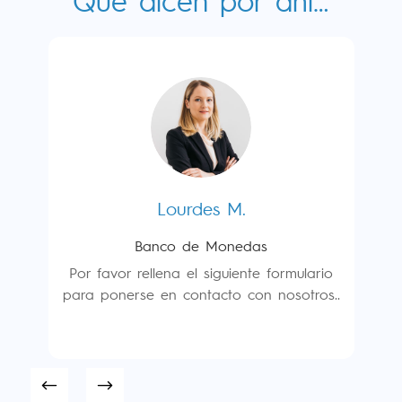
Lourdes M.
Banco de Monedas
io
P
s..
pa
Por favor rellena el siguiente formulario
para ponerse en contacto con nosotros..